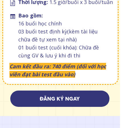
Thời lượng:
1.5 giờ/buổi x 3 buổi/tuần
Bao gồm:
16 buổi học chính
03 buổi test định kỳ(kèm tài liệu
chữa đề tự xem tại nhà)
01 buổi test (cuối khóa): Chữa đề
cùng GV & lưu ý khi đi thi
Cam kết đầu ra: 740 điểm (đối với học
viên đạt bài test đầu vào)
ĐĂNG KÝ NGAY