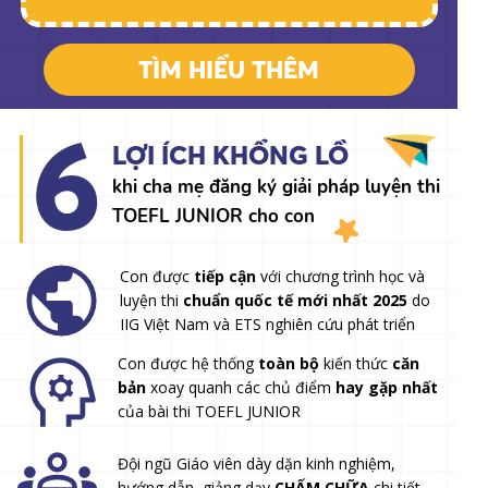
TÌM HIỂU THÊM
6
LỢI ÍCH KHỔNG LỒ
khi cha mẹ đăng ký giải pháp luyện thi
TOEFL JUNIOR cho con
Con được
tiếp cận
với chương trình học và
luyện thi
chuẩn quốc tế mới nhất 2025
do
IIG Việt Nam và ETS nghiên cứu phát triển
Con được hệ thống
toàn bộ
kiến thức
căn
bản
xoay quanh các chủ điểm
hay gặp nhất
của bài thi TOEFL JUNIOR
Đội ngũ Giáo viên dày dặn kinh nghiệm,
hướng dẫn, giảng dạy
CHẤM CHỮA
chi tiết