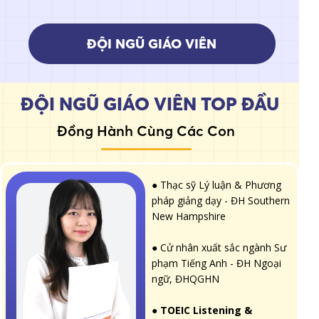
Học lớp TOEFL cùng các cô rất v
được chấm chữa tỉ mỉ từng chút
cô còn vinh danh, tặng cúp cho
ĐỘI NGŨ GIÁO VIÊN
ĐỘI NGŨ GIÁO VIÊN TOP ĐẦU
Đồng Hành Cùng Các Con
● Thạc sỹ Lý luận & Phương
● Tốt nghiệp cử nhân ngành
pháp giảng dạy - ĐH Southern
Ngôn ngữ Anh tại ĐHQGHN
New Hampshire
● Trên 4 năm kinh nghiệm
giảng dạy Tiếng Anh với các
● Cử nhân xuất sắc ngành Sư
khóa học TOEIC và Tiếng Anh
phạm Tiếng Anh - ĐH Ngoại
giao tiếp, đối tượng từ trẻ em
ngữ, ĐHQGHN
tới người lớn
● Có chứng chỉ phương pháp
●
TOEIC Listening &
giảng dạy Tiếng Anh