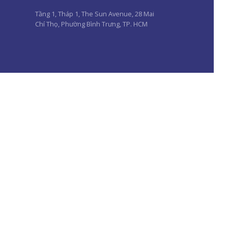
Tầng 1, Tháp 1, The Sun Avenue, 28 Mai
Chí Thọ, Phường Bình Trưng, TP. HCM
Kết nối với chúng tôi: