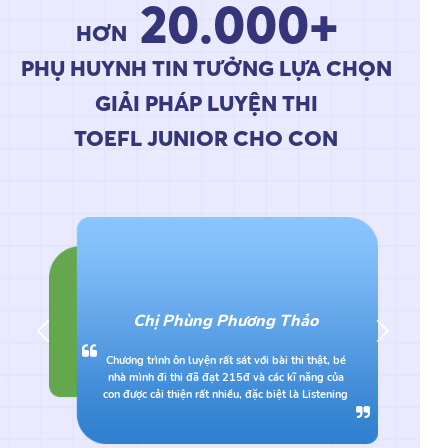
20.000+
HƠN
PHỤ HUYNH TIN TƯỞNG LỰA CHỌN
GIẢI PHÁP LUYỆN THI
TOEFL JUNIOR CHO CON
Chị Phùng Phương Thảo
Chương trình ôn luyện rất sát với bài thi thật, bé
nhà mình đi thi đã đạt 215đ và các kĩ năng của
Bạn Thùy Dương - 
con được cải thiện rất nhiều, đặc biệt là Listening