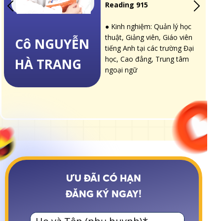
Reading 915
Cô Lê
● Kinh nghiệm: Quản lý học
thuật, Giảng viên, Giáo viên
Cô NGUYỄN
tiếng Anh tại các trường Đại
Ngọc Hân
học, Cao đẳng, Trung tâm
HÀ TRANG
ngoại ngữ
ƯU ĐÃI CÓ HẠN
ĐĂNG KÝ NGAY!